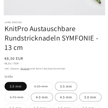
LANA GROSSA
KnitPro Austauschbare
Rundstricknadeln SYMFONIE -
13 cm
€8,50 EUR
€8,50
/
ITEM
Inkl. Steuern.
Versand
wird beim Checkout berechnet
Größe
3.0 mm
3.25 mm
3.5 mm
3.75 mm
4.0 mm
4.5 mm
5.0 mm