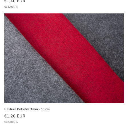
€1,40 EUR
€14,00
/
M
Bastian Dekofilz 3mm - 10 cm
€1,20 EUR
€12,00
/
M