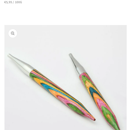
€5,95
/
100G